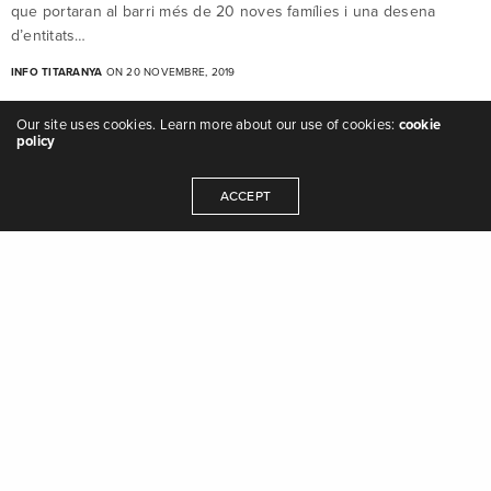
que portaran al barri més de 20 noves famílies i una desena
d’entitats…
INFO TITARANYA
ON 20 NOVEMBRE, 2019
Our site uses cookies. Learn more about our use of cookies:
cookie
policy
ACCEPT
Campanyes
,
Notícies
Diumenge 17 es presenta la campanya «Recupera un