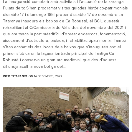
La inauguració comptarà amb activitats i l’actuació de la xaranga
Pujats de to.S’han programat visites guiades històrico-patrimonials
dissabte 17 i diumenge 18El proper dissabte 17 de desembre La
Titaranya inaugura els baixos de Ca Robusté, el BCIL queestà
rehabilitant al C/Carnisseria de Valls des del novembre del 2021 i
que ara tanca la part mésdifícil d’obres: enderrocs, fonamentació,
aixecament d’estructura, taulada, i rehabilitaciópatrimonial. També
s’han acabat els dos locals dels baixos que s’inauguren ara: el
primer s’ubica en la façana ientrada principal de l’antiga Ca
Robusté i conserva un gran arc medieval, que des d’aquest
dillunsja acull la nova botiga del…
INFO TITARANYA
ON 14 DESEMBRE, 2022