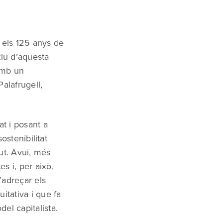
t
els 125 anys de
tiu d’aquesta
amb un
Palafrugell,
t i posant a
ostenibilitat
ut. Avui, més
s i, per això,
’adreçar els
itativa i que fa
el capitalista.