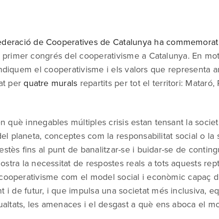
deració de Cooperatives de Catalunya
ha commemora
l primer congrés del cooperativisme a Catalunya. En mo
indiquem el cooperativisme i els valors que representa 
at per
quatre murals
repartits per tot el territori: Mataró, 
què innegables múltiples crisis estan tensant la societa
del planeta, conceptes com la responsabilitat social o la s
estès fins al punt de banalitzar-se i buidar-se de conting
stra la necessitat de respostes reals a tots aquests repte
 cooperativisme com el model social i econòmic capaç d
 i de futur, i que impulsa una societat més inclusiva, equ
gualtats, les amenaces i el desgast a què ens aboca el mod