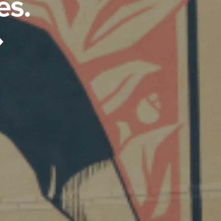
es.
»