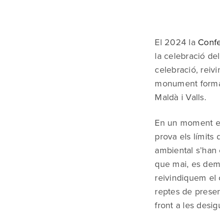
El 2024 la
Confe
la celebració de
celebració, reiv
monument form
Maldà i Valls.
En un moment en 
prova els límits 
ambiental s’han 
que mai, es demo
reivindiquem el
reptes de present
front a les desi