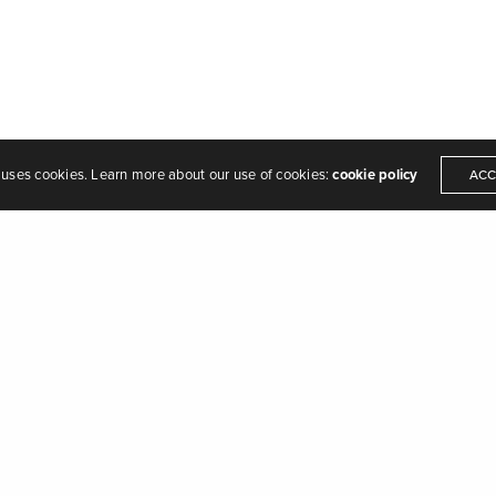
©2023 Disseny web:
La Caseta del Cubos
 uses cookies. Learn more about our use of cookies:
cookie policy
ACC